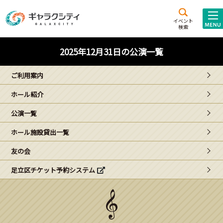
アクセス
施設案内
イベント
検索
こども
西新井
施設･
2025年12月31日の公演一覧
未来創造館
文化ホール
アトラクション
ご利用案内
ギャラクシティとは
ホール紹介
施設貸出･団体利用
公演一覧
こどもみーてぃんぐ
ホール施設貸出一覧
Gがくえん
友の会
足立区チケット予約システム
ブランドからの
お知らせ
いっしょに創る
イベントレポート