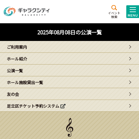
アクセス
施設案内
イベント
検索
こども
西新井
施設･
2025年08月08日の公演一覧
未来創造館
文化ホール
アトラクション
ご利用案内
ギャラクシティとは
ホール紹介
施設貸出･団体利用
公演一覧
こどもみーてぃんぐ
ホール施設貸出一覧
Gがくえん
友の会
足立区チケット予約システム
ブランドからの
お知らせ
いっしょに創る
イベントレポート