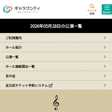
アクセス
施設案内
イベント
検索
こども
西新井
施設･
2026年05月28日の公演一覧
未来創造館
文化ホール
アトラクション
ご利用案内
ギャラクシティとは
ホール紹介
施設貸出･団体利用
公演一覧
こどもみーてぃんぐ
ホール施設貸出一覧
Gがくえん
友の会
足立区チケット予約システム
ブランドからの
お知らせ
いっしょに創る
イベントレポート