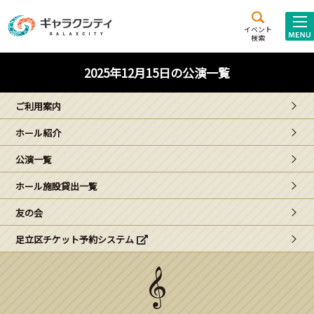
アクセス
施設案内
イベント
検索
こども
西新井
施設･
2025年12月15日の公演一覧
未来創造館
文化ホール
アトラクション
ご利用案内
ギャラクシティとは
ホール紹介
施設貸出･団体利用
公演一覧
こどもみーてぃんぐ
ホール施設貸出一覧
Gがくえん
友の会
足立区チケット予約システム
ブランドからの
お知らせ
いっしょに創る
イベントレポート