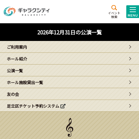
アクセス
施設案内
イベント
検索
こども
西新井
施設･
2026年12月31日の公演一覧
未来創造館
文化ホール
アトラクション
ご利用案内
ギャラクシティとは
ホール紹介
施設貸出･団体利用
公演一覧
こどもみーてぃんぐ
ホール施設貸出一覧
Gがくえん
友の会
足立区チケット予約システム
ブランドからの
お知らせ
いっしょに創る
イベントレポート