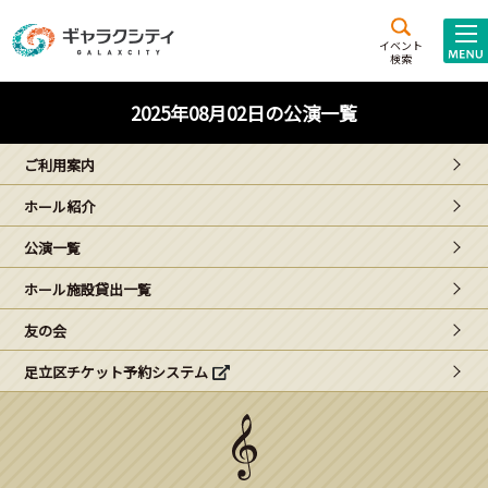
アクセス
施設案内
イベント
検索
こども
西新井
施設･
2025年08月02日の公演一覧
未来創造館
文化ホール
アトラクション
ご利用案内
ギャラクシティとは
ホール紹介
施設貸出･団体利用
公演一覧
こどもみーてぃんぐ
ホール施設貸出一覧
Gがくえん
友の会
足立区チケット予約システム
ブランドからの
お知らせ
いっしょに創る
イベントレポート