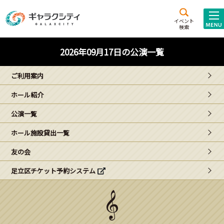
アクセス
施設案内
イベント
検索
こども
西新井
施設･
2026年09月17日の公演一覧
未来創造館
文化ホール
アトラクション
ご利用案内
ギャラクシティとは
ホール紹介
施設貸出･団体利用
公演一覧
こどもみーてぃんぐ
ホール施設貸出一覧
Gがくえん
友の会
足立区チケット予約システム
ブランドからの
お知らせ
いっしょに創る
イベントレポート