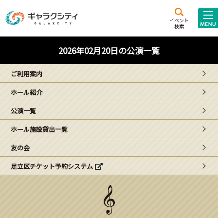
アクセス
施設案内
イベント
検索
こども
西新井
施設･
2026年02月20日の公演一覧
未来創造館
文化ホール
アトラクション
ご利用案内
ギャラクシティとは
ホール紹介
施設貸出･団体利用
公演一覧
こどもみーてぃんぐ
ホール施設貸出一覧
Gがくえん
友の会
足立区チケット予約システム
ブランドからの
お知らせ
いっしょに創る
イベントレポート