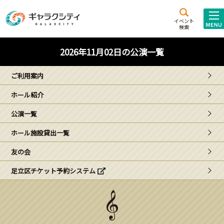
アクセス
施設案内
イベント
検索
こども
西新井
施設･
2026年11月02日の公演一覧
未来創造館
文化ホール
アトラクション
ご利用案内
ギャラクシティとは
ホール紹介
施設貸出･団体利用
公演一覧
こどもみーてぃんぐ
ホール施設貸出一覧
Gがくえん
友の会
足立区チケット予約システム
ブランドからの
お知らせ
いっしょに創る
イベントレポート