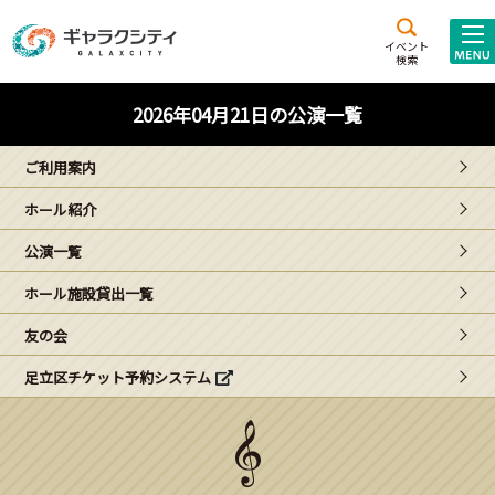
アクセス
施設案内
イベント
検索
こども
西新井
施設･
2026年04月21日の公演一覧
未来創造館
文化ホール
アトラクション
ご利用案内
ギャラクシティとは
ホール紹介
施設貸出･団体利用
公演一覧
こどもみーてぃんぐ
ホール施設貸出一覧
Gがくえん
友の会
足立区チケット予約システム
ブランドからの
お知らせ
いっしょに創る
イベントレポート