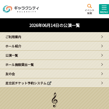
アクセス
施設案内
イベント
検索
こども
西新井
施設･
2026年06月14日の公演一覧
未来創造館
文化ホール
アトラクション
ご利用案内
ギャラクシティとは
ホール紹介
施設貸出･団体利用
公演一覧
こどもみーてぃんぐ
ホール施設貸出一覧
Gがくえん
友の会
足立区チケット予約システム
ブランドからの
お知らせ
いっしょに創る
イベントレポート