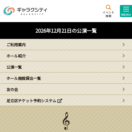
アクセス
施設案内
イベント
検索
こども
西新井
施設･
2026年12月21日の公演一覧
未来創造館
文化ホール
アトラクション
ご利用案内
ギャラクシティとは
ホール紹介
施設貸出･団体利用
公演一覧
こどもみーてぃんぐ
ホール施設貸出一覧
Gがくえん
友の会
足立区チケット予約システム
ブランドからの
お知らせ
いっしょに創る
イベントレポート