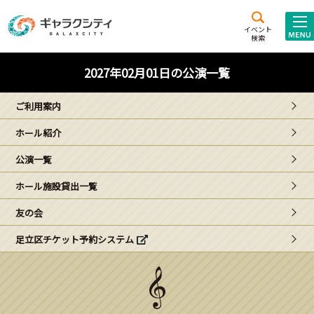
アクセス
施設案内
イベント
検索
こども
西新井
施設･
2027年02月01日の公演一覧
未来創造館
文化ホール
アトラクション
ご利用案内
ギャラクシティとは
ホール紹介
施設貸出･団体利用
公演一覧
こどもみーてぃんぐ
ホール施設貸出一覧
Gがくえん
友の会
足立区チケット予約システム
ブランドからの
お知らせ
いっしょに創る
イベントレポート