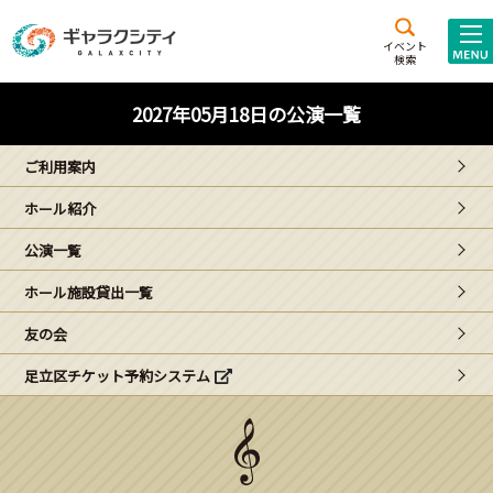
アクセス
施設案内
イベント
検索
こども
西新井
施設･
2027年05月18日の公演一覧
未来創造館
文化ホール
アトラクション
ご利用案内
ギャラクシティとは
ホール紹介
施設貸出･団体利用
公演一覧
こどもみーてぃんぐ
ホール施設貸出一覧
Gがくえん
友の会
足立区チケット予約システム
ブランドからの
お知らせ
いっしょに創る
イベントレポート