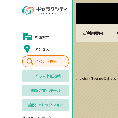
ご利用案内
施設案内
アクセス
イベント検索
こども
未来創造館
2027年02月05日の公演は
西新井
文化ホール
施設･
アトラクション
ギャラクシティとは