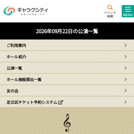
アクセス
施設案内
イベント
検索
こども
西新井
施設･
2026年09月22日の公演一覧
未来創造館
文化ホール
アトラクション
ご利用案内
ギャラクシティとは
ホール紹介
施設貸出･団体利用
公演一覧
こどもみーてぃんぐ
ホール施設貸出一覧
Gがくえん
友の会
足立区チケット予約システム
ブランドからの
お知らせ
いっしょに創る
イベントレポート