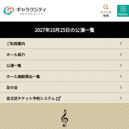
アクセス
施設案内
イベント
検索
こども
西新井
施設･
2027年10月25日の公演一覧
未来創造館
文化ホール
アトラクション
ご利用案内
ギャラクシティとは
ホール紹介
施設貸出･団体利用
公演一覧
こどもみーてぃんぐ
ホール施設貸出一覧
Gがくえん
友の会
足立区チケット予約システム
ブランドからの
お知らせ
いっしょに創る
イベントレポート