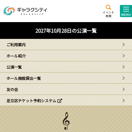
アクセス
施設案内
イベント
検索
こども
西新井
施設･
2027年10月28日の公演一覧
未来創造館
文化ホール
アトラクション
ご利用案内
ギャラクシティとは
ホール紹介
施設貸出･団体利用
公演一覧
こどもみーてぃんぐ
ホール施設貸出一覧
Gがくえん
友の会
足立区チケット予約システム
ブランドからの
お知らせ
いっしょに創る
イベントレポート