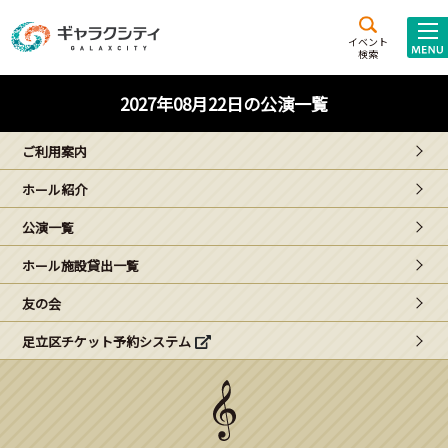
アクセス
施設案内
イベント
検索
こども
西新井
施設･
2027年08月22日の公演一覧
未来創造館
文化ホール
アトラクション
ご利用案内
ギャラクシティとは
ホール紹介
施設貸出･団体利用
公演一覧
こどもみーてぃんぐ
ホール施設貸出一覧
Gがくえん
友の会
足立区チケット予約システム
ブランドからの
お知らせ
いっしょに創る
イベントレポート