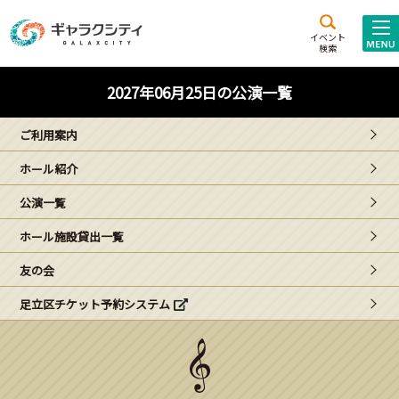
アクセス
施設案内
イベント
検索
こども
西新井
施設･
2027年06月25日の公演一覧
未来創造館
文化ホール
アトラクション
ご利用案内
ギャラクシティとは
ホール紹介
施設貸出･団体利用
公演一覧
こどもみーてぃんぐ
ホール施設貸出一覧
Gがくえん
友の会
足立区チケット予約システム
ブランドからの
お知らせ
いっしょに創る
イベントレポート