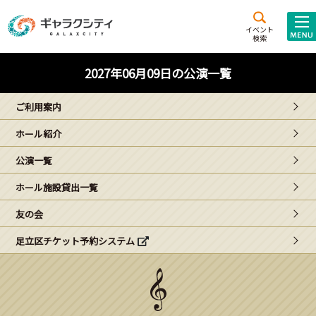
アクセス
施設案内
イベント
検索
こども
西新井
施設･
2027年06月09日の公演一覧
未来創造館
文化ホール
アトラクション
ご利用案内
ギャラクシティとは
ホール紹介
施設貸出･団体利用
公演一覧
こどもみーてぃんぐ
ホール施設貸出一覧
Gがくえん
友の会
足立区チケット予約システム
ブランドからの
お知らせ
いっしょに創る
イベントレポート