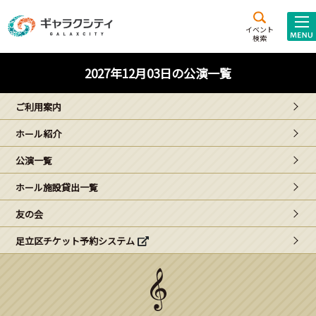
アクセス
施設案内
イベント
検索
こども
西新井
施設･
2027年12月03日の公演一覧
未来創造館
文化ホール
アトラクション
ご利用案内
ギャラクシティとは
ホール紹介
施設貸出･団体利用
公演一覧
こどもみーてぃんぐ
ホール施設貸出一覧
Gがくえん
友の会
足立区チケット予約システム
ブランドからの
お知らせ
いっしょに創る
イベントレポート