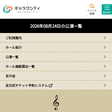
アクセス
施設案内
イベント
検索
こども
西新井
施設･
2026年08月24日の公演一覧
未来創造館
文化ホール
アトラクション
ご利用案内
ギャラクシティとは
ホール紹介
施設貸出･団体利用
公演一覧
こどもみーてぃんぐ
ホール施設貸出一覧
Gがくえん
友の会
足立区チケット予約システム
ブランドからの
お知らせ
いっしょに創る
イベントレポート