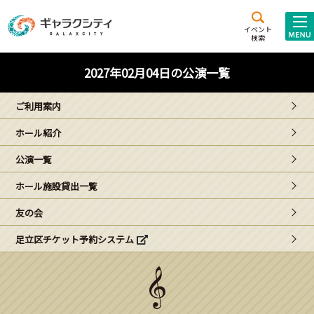
アクセス
施設案内
イベント
検索
こども
西新井
施設･
2027年02月04日の公演一覧
未来創造館
文化ホール
アトラクション
ご利用案内
ギャラクシティとは
ホール紹介
施設貸出･団体利用
公演一覧
こどもみーてぃんぐ
ホール施設貸出一覧
Gがくえん
友の会
足立区チケット予約システム
ブランドからの
お知らせ
いっしょに創る
イベントレポート