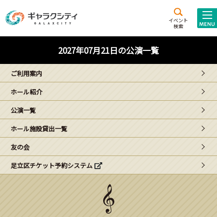
アクセス
施設案内
イベント
検索
こども
西新井
施設･
2027年07月21日の公演一覧
未来創造館
文化ホール
アトラクション
ご利用案内
ギャラクシティとは
ホール紹介
施設貸出･団体利用
公演一覧
こどもみーてぃんぐ
ホール施設貸出一覧
Gがくえん
友の会
足立区チケット予約システム
ブランドからの
お知らせ
いっしょに創る
イベントレポート