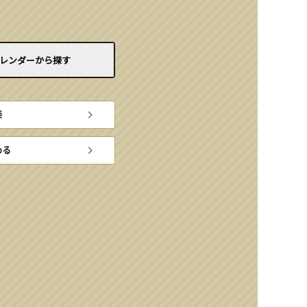
レンダーから
探す
楽
める