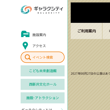
ご利用案内
施設案内
アクセス
イベント検索
こども
未来創造館
2027年08月27日の公演は
西新井
文化ホール
施設･
アトラクション
ギャラクシティとは