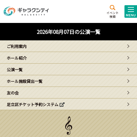
アクセス
施設案内
イベント
検索
こども
西新井
施設･
2026年08月07日の公演一覧
未来創造館
文化ホール
アトラクション
ご利用案内
ギャラクシティとは
ホール紹介
施設貸出･団体利用
公演一覧
こどもみーてぃんぐ
ホール施設貸出一覧
Gがくえん
友の会
足立区チケット予約システム
ブランドからの
お知らせ
いっしょに創る
イベントレポート