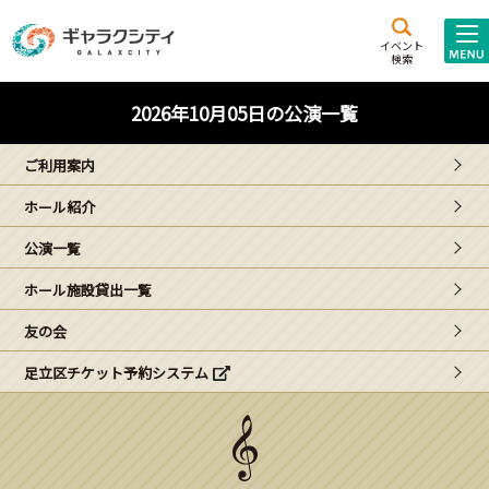
アクセス
施設案内
イベント
検索
こども
西新井
施設･
2026年10月05日の公演一覧
未来創造館
文化ホール
アトラクション
ご利用案内
ギャラクシティとは
ホール紹介
施設貸出･団体利用
公演一覧
こどもみーてぃんぐ
ホール施設貸出一覧
Gがくえん
友の会
足立区チケット予約システム
ブランドからの
お知らせ
いっしょに創る
イベントレポート