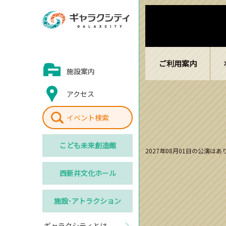
ご利用案内
施設案内
アクセス
イベント検索
こども
未来創造館
2027年08月01日の公演は
西新井
文化ホール
施設･
アトラクション
ギャラクシティとは