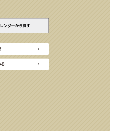
レンダーから
探す
楽
める