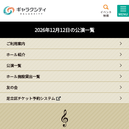
アクセス
施設案内
イベント
検索
こども
西新井
施設･
2026年12月12日の公演一覧
未来創造館
文化ホール
アトラクション
ご利用案内
ギャラクシティとは
ホール紹介
施設貸出･団体利用
公演一覧
こどもみーてぃんぐ
ホール施設貸出一覧
Gがくえん
友の会
足立区チケット予約システム
ブランドからの
お知らせ
いっしょに創る
イベントレポート