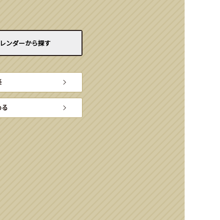
レンダーから
探す
楽
める