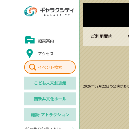
ご利用案内
施設案内
アクセス
イベント検索
こども
未来創造館
2026年07月22日の公演は
西新井
文化ホール
施設･
アトラクション
ギャラクシティとは