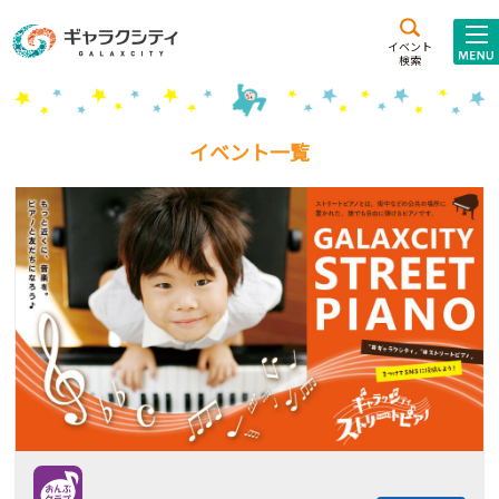
アクセス
施設案内
イベント
検索
こども
西新井
施設･
未来創造館
文化ホール
アトラクション
イベント一覧
ギャラクシティとは
施設貸出･団体利用
こどもみーてぃんぐ
Gがくえん
ブランドからの
お知らせ
いっしょに創る
イベントレポート