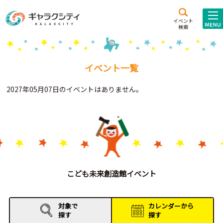
アクセス
施設案内
イベント
検索
こども
西新井
施設･
未来創造館
文化ホール
アトラクション
イベント一覧
ギャラクシティとは
2027年05月07日のイベントはありません。
施設貸出･団体利用
こどもみーてぃんぐ
Gがくえん
ブランドからの
お知らせ
こども未来創造館イベント
いっしょに創る
対象で
カレンダーから
探す
探す
イベントレポート