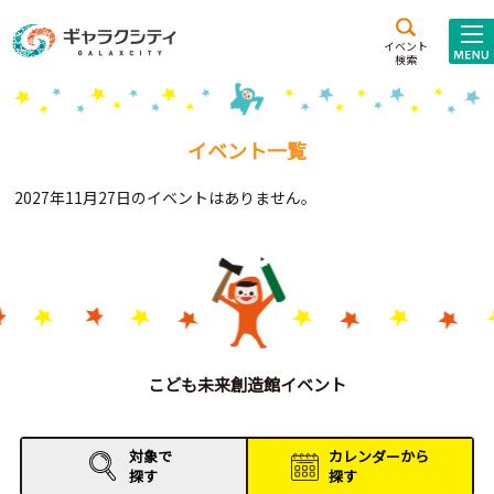
アクセス
施設案内
イベント
検索
こども
西新井
施設･
未来創造館
文化ホール
アトラクション
イベント一覧
ギャラクシティとは
2027年11月27日のイベントはありません。
施設貸出･団体利用
こどもみーてぃんぐ
Gがくえん
ブランドからの
お知らせ
こども未来創造館イベント
いっしょに創る
対象で
カレンダーから
探す
探す
イベントレポート