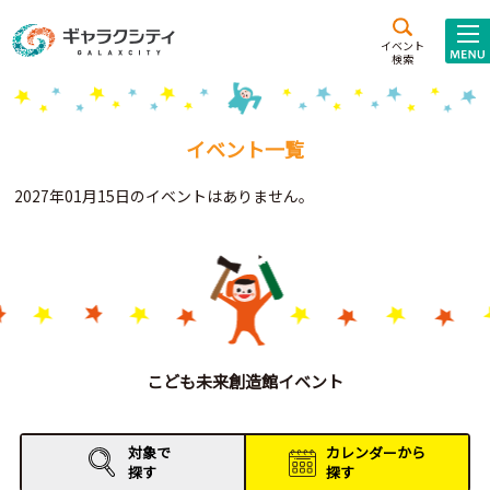
アクセス
施設案内
イベント
検索
こども
西新井
施設･
未来創造館
文化ホール
アトラクション
イベント一覧
ギャラクシティとは
2027年01月15日のイベントはありません。
施設貸出･団体利用
こどもみーてぃんぐ
Gがくえん
ブランドからの
お知らせ
こども未来創造館イベント
いっしょに創る
対象で
カレンダーから
探す
探す
イベントレポート