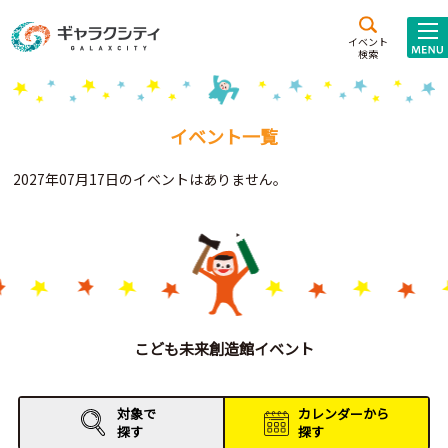
アクセス
施設案内
イベント
検索
こども
西新井
施設･
未来創造館
文化ホール
アトラクション
イベント一覧
ギャラクシティとは
2027年07月17日のイベントはありません。
施設貸出･団体利用
こどもみーてぃんぐ
Gがくえん
ブランドからの
お知らせ
こども未来創造館イベント
いっしょに創る
対象で
カレンダーから
探す
探す
イベントレポート