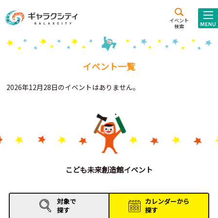
アクセス
施設案内
イベント
検索
こども
西新井
施設･
未来創造館
文化ホール
アトラクション
イベント一覧
ギャラクシティとは
2026年12月28日のイベントはありません。
施設貸出･団体利用
こどもみーてぃんぐ
Gがくえん
ブランドからの
お知らせ
こども未来創造館イベント
いっしょに創る
対象で
カレンダーから
探す
探す
イベントレポート