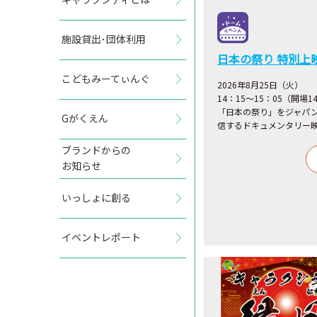
施設貸出･団体利用
日本の祭り 特別上
こどもみーてぃんぐ
2026年8月25日（火）
14：15～15：05（開場1
「日本の祭り」をジャパ
Gがくえん
信するドキュメンタリー
ブランドからの
お知らせ
いっしょに創る
イベントレポート