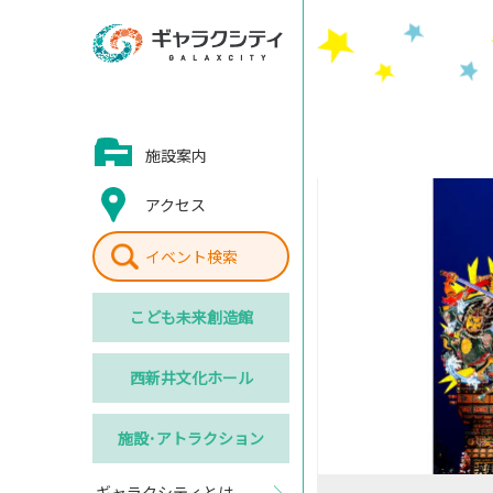
施設案内
アクセス
イベント検索
こども
未来創造館
西新井
文化ホール
施設･
アトラクション
ギャラクシティとは