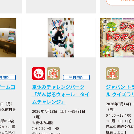
日申込
当日申込
ゲームコ
夏休みチャレンジパーク
ジャパン ト
「がんばるウォール タイ
ル クイズラ
ムチャレンジ」
1日（月）
2026年7月14日
 ※休館日を
（日）
2026年7月18日（土）～8月31日
9：00～18：00
（月）
ム部の中高
※9月13日（日）
※夏休み期間
べます。懐
日本の伝統文化
①9：20～9：40
使って色々
挑戦しよう！
②9：55～10：15