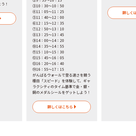
よう！
③10：30～10：50
④11：05～11：25
詳しく
⑤11：40～12：00
⑥12：15～12：35
⑦12：50～13：10
⑧13：25～13：45
⑨14：00～14：20
⑩14：35～14：55
⑪15：10～15：30
⑫15：45～16：05
⑬16：20～16：40
⑭16：55～17：15
がんばるウォールで登る速さを競う
種目「スピード」を体験して、ギャ
ラクシティのタイム基準で金・銀・
銅のメダルシールをゲットしよう！
詳しくはこちら