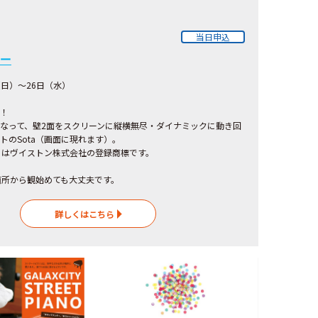
当日申込
ー
日（日）～26日（水）
！
なって、壁2面をスクリーンに縦横無尽・ダイナミックに動き回
トのSota（画面に現れます）。
タ）はヴイストン株式会社の登録商標です。
箇所から観始めても大丈夫です。
詳しくはこちら