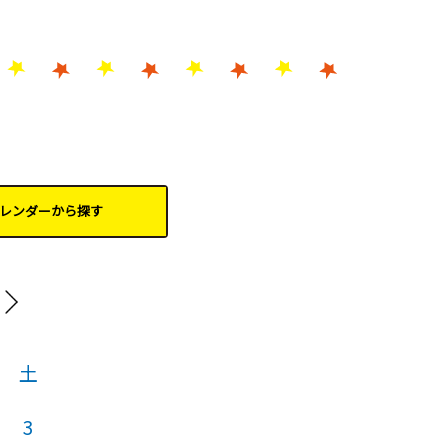
レンダーから
探す
202
土
日
月
火
3
1
2
3