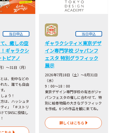
当日申込
当日申込
いて、癒しの空
ギャラクシティ×東京デザ
う！ギャラクシ
イン専門学校 ジャパンフ
ートピアノ
ェスタ 特別グラフィック
展示
月）～31日（月）
2026年7月18日（土）～8月31日
ノとは、街中などの
（水）
かれた、誰でも自由
9：00～18：00
です。
東京デザイン専門学校の有志がジャ
ましょう！
パンフェスタの催しに合わせて、特
た方は、ハッシュタ
別に絵巻物風の大きなグラフィック
シティ」「＃ストリ
を作成。6つの作品を観に来てね。
けてSNSに投稿し
う！
詳しくはこちら
はこちら