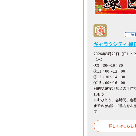
当
ギャラクシティ 縁
2026年8月23日（日）～
（水）
①9：30～10：30
②11：00～12：00
③13：30～14：30
④15：00～16：00
射的や輪投げなどの手作
しもう！
※おひとり、各時間、各
までの参加にご協力をお
す。
詳しくはこちら