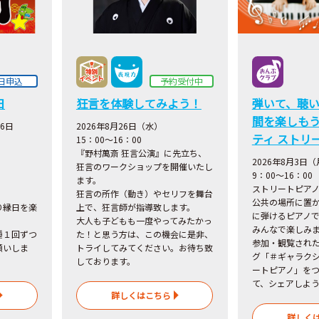
日申込
予約受付中
日
狂言を体験してみよう！
弾いて、聴
間を楽しも
26日
2026年8月26日（水）
ティ ストリ
15：00～16：00
『野村萬斎 狂言公演』に先立ち、
2026
年8月3日（
狂言のワークショップを開催いたし
9：00～16：00
ます。
ストリートピア
狂言の所作（動き）やセリフを舞台
公共の場所に置
り縁日を楽
上で、狂言師が指導致します。
に弾けるピアノ
大人も子どもも一度やってみたかっ
みんなで楽しみ
種１回ずつ
た！と思う方は、この機会に是非、
参加・観覧され
願いしま
トライしてみてください。お待ち致
グ「＃ギャラク
しております。
ートピアノ」をつ
て、シェアしよ
詳しくはこちら
詳しく