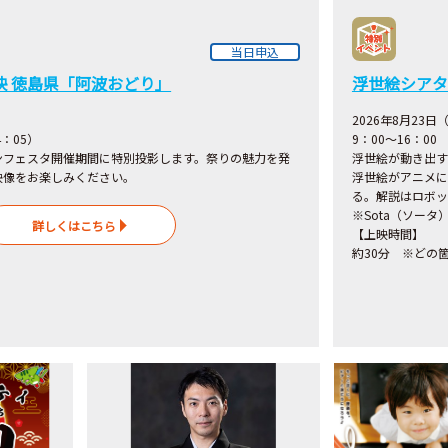
当日申込
映 徳島県「阿波おどり」
浮世絵シアタ
2026年8月23
4：05）
9：00～16：00
ンフェスタ開催期間に特別投影します。祭りの魅力を発
浮世絵が動き出す
映像をお楽しみください。
浮世絵がアニメに
る。解説はロボッ
※Sota（ソー
詳しくはこちら
【上映時間】
約30分 ※どの