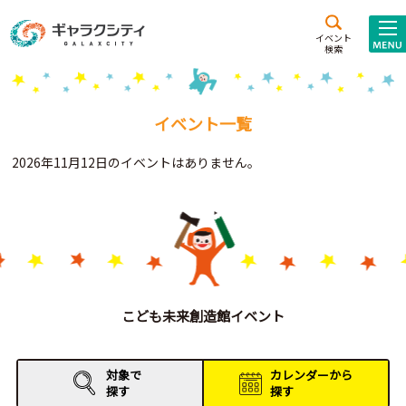
アクセス
施設案内
イベント
検索
こども
西新井
施設･
未来創造館
文化ホール
アトラクション
イベント一覧
ギャラクシティとは
2026年11月12日のイベントはありません。
施設貸出･団体利用
こどもみーてぃんぐ
Gがくえん
ブランドからの
お知らせ
こども未来創造館イベント
いっしょに創る
対象で
カレンダーから
探す
探す
イベントレポート