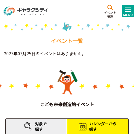
アクセス
施設案内
イベント
検索
こども
西新井
施設･
未来創造館
文化ホール
アトラクション
イベント一覧
ギャラクシティとは
2027年07月25日のイベントはありません。
施設貸出･団体利用
こどもみーてぃんぐ
Gがくえん
ブランドからの
お知らせ
こども未来創造館イベント
いっしょに創る
対象で
カレンダーから
探す
探す
イベントレポート