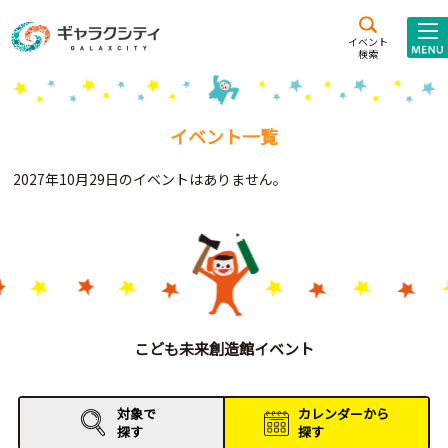
アクセス
施設案内
イベント
検索
こども
西新井
施設･
未来創造館
文化ホール
アトラクション
イベント一覧
ギャラクシティとは
2027年10月29日のイベントはありません。
施設貸出･団体利用
こどもみーてぃんぐ
Gがくえん
ブランドからの
お知らせ
こども未来創造館イベント
いっしょに創る
対象で
カレンダーから
探す
探す
イベントレポート