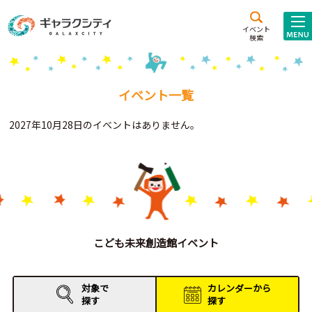
アクセス
施設案内
イベント
検索
こども
西新井
施設･
未来創造館
文化ホール
アトラクション
イベント一覧
ギャラクシティとは
2027年10月28日のイベントはありません。
施設貸出･団体利用
こどもみーてぃんぐ
Gがくえん
ブランドからの
お知らせ
こども未来創造館イベント
いっしょに創る
対象で
カレンダーから
探す
探す
イベントレポート