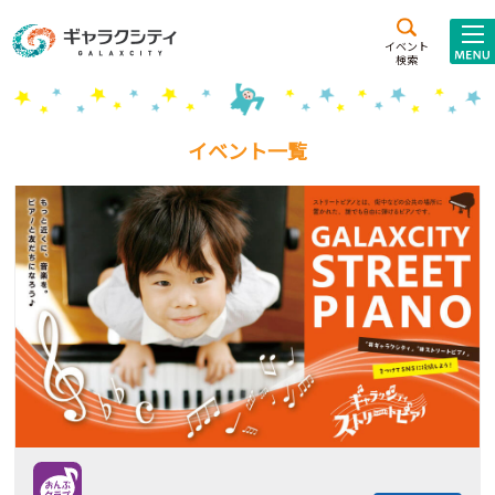
アクセス
施設案内
イベント
検索
こども
西新井
施設･
未来創造館
文化ホール
アトラクション
イベント一覧
ギャラクシティとは
施設貸出･団体利用
こどもみーてぃんぐ
Gがくえん
ブランドからの
お知らせ
いっしょに創る
イベントレポート