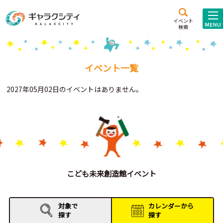
アクセス
施設案内
イベント
検索
こども
西新井
施設･
未来創造館
文化ホール
アトラクション
イベント一覧
ギャラクシティとは
2027年05月02日のイベントはありません。
施設貸出･団体利用
こどもみーてぃんぐ
Gがくえん
ブランドからの
お知らせ
こども未来創造館イベント
いっしょに創る
対象で
カレンダーから
探す
探す
イベントレポート