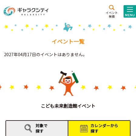
アクセス
施設案内
イベント
検索
こども
西新井
施設･
未来創造館
文化ホール
アトラクション
イベント一覧
ギャラクシティとは
2027年04月17日のイベントはありません。
施設貸出･団体利用
こどもみーてぃんぐ
Gがくえん
ブランドからの
お知らせ
こども未来創造館イベント
いっしょに創る
対象で
カレンダーから
探す
探す
イベントレポート