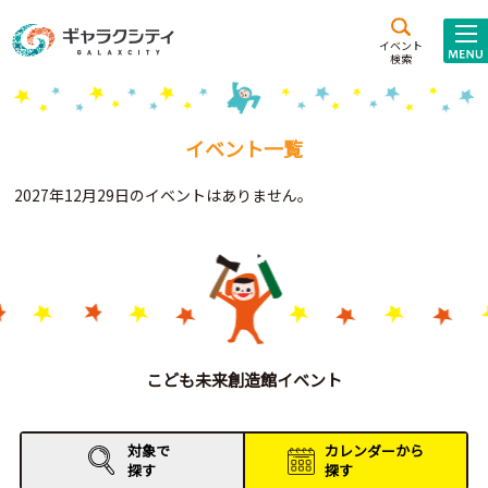
アクセス
施設案内
イベント
検索
こども
西新井
施設･
未来創造館
文化ホール
アトラクション
イベント一覧
ギャラクシティとは
2027年12月29日のイベントはありません。
施設貸出･団体利用
こどもみーてぃんぐ
Gがくえん
ブランドからの
お知らせ
こども未来創造館イベント
いっしょに創る
対象で
カレンダーから
探す
探す
イベントレポート