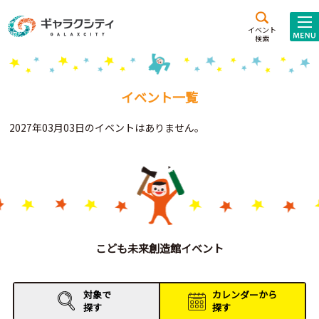
アクセス
施設案内
イベント
検索
こども
西新井
施設･
未来創造館
文化ホール
アトラクション
イベント一覧
ギャラクシティとは
2027年03月03日のイベントはありません。
施設貸出･団体利用
こどもみーてぃんぐ
Gがくえん
ブランドからの
お知らせ
こども未来創造館イベント
いっしょに創る
対象で
カレンダーから
探す
探す
イベントレポート