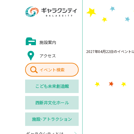
施設案内
2027年04月22日のイベン
アクセス
イベント検索
こども
未来創造館
西新井
文化ホール
施設･
アトラクション
ギャラクシティとは