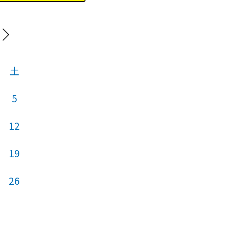
20
土
日
月
火
5
12
4
5
6
19
11
12
13
26
18
19
20
25
26
27