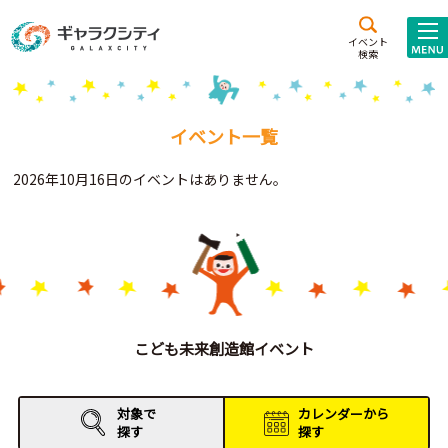
アクセス
施設案内
イベント
検索
こども
西新井
施設･
未来創造館
文化ホール
アトラクション
イベント一覧
ギャラクシティとは
2026年10月16日のイベントはありません。
施設貸出･団体利用
こどもみーてぃんぐ
Gがくえん
ブランドからの
お知らせ
こども未来創造館イベント
いっしょに創る
対象で
カレンダーから
探す
探す
イベントレポート