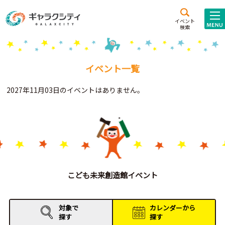
アクセス
施設案内
イベント
検索
こども
西新井
施設･
未来創造館
文化ホール
アトラクション
イベント一覧
ギャラクシティとは
2027年11月03日のイベントはありません。
施設貸出･団体利用
こどもみーてぃんぐ
Gがくえん
ブランドからの
お知らせ
こども未来創造館イベント
いっしょに創る
対象で
カレンダーから
探す
探す
イベントレポート